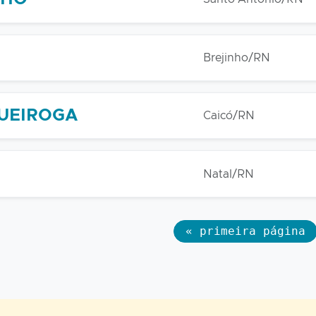
Brejinho/RN
UEIROGA
Caicó/RN
Natal/RN
« primeira página