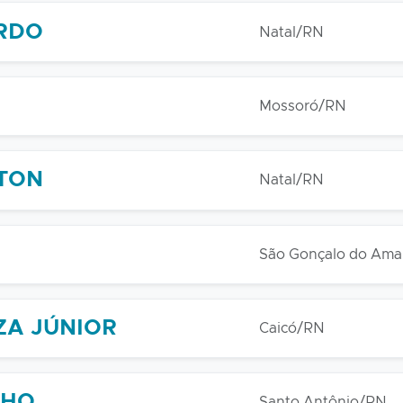
RDO
Natal/RN
Mossoró/RN
STON
Natal/RN
São Gonçalo do Ama
ZA JÚNIOR
Caicó/RN
LHO
Santo Antônio/RN