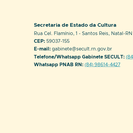
Setor responsável:
Secretaria de Estado da Cultura
Endereço:
Rua Cel. Flamínio, 1 - Santos Reis, Natal-RN
CEP:
59037-155
E-mail:
gabinete@secult.rn.gov.br
Telefone/Whatsapp Gabinete SECULT:
(8
Whatsapp PNAB RN:
(84) 98614-4427