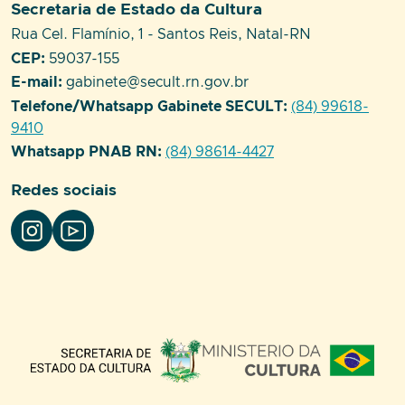
Setor responsável:
Secretaria de Estado da Cultura
Endereço:
Rua Cel. Flamínio, 1 - Santos Reis, Natal-RN
CEP:
59037-155
E-mail:
gabinete@secult.rn.gov.br
Telefone/Whatsapp Gabinete SECULT:
(84) 99618-
9410
Whatsapp PNAB RN:
(84) 98614-4427
Redes sociais
Parceiros