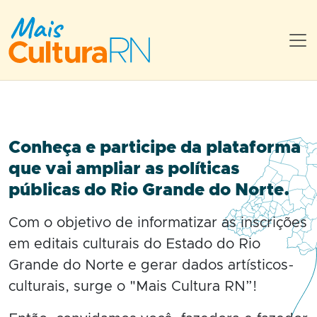
Ir para a página inicial
Ir para o menu principal
Ir para o conteúdo
Ir para o rodapé
Alto contraste
Entrar na Área Restrita
Acessibilidade
Ajuda
Conheça e participe da plataforma
que vai ampliar as políticas
públicas do Rio Grande do Norte.
Com o objetivo de informatizar as inscrições
em editais culturais do Estado do Rio
Grande do Norte e gerar dados artísticos-
culturais, surge o "Mais Cultura RN”!