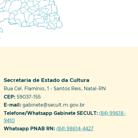
Setor responsável:
Secretaria de Estado da Cultura
Endereço:
Rua Cel. Flamínio, 1 - Santos Reis, Natal-RN
CEP:
59037-155
E-mail:
gabinete@secult.rn.gov.br
Telefone/Whatsapp Gabinete SECULT:
(84) 99618-
9410
Whatsapp PNAB RN:
(84) 98614-4427