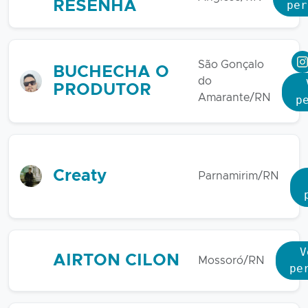
RESENHA
per
São Gonçalo
BUCHECHA O
do
PRODUTOR
Amarante/RN
p
Creaty
Parnamirim/RN
V
AIRTON CILON
Mossoró/RN
pe