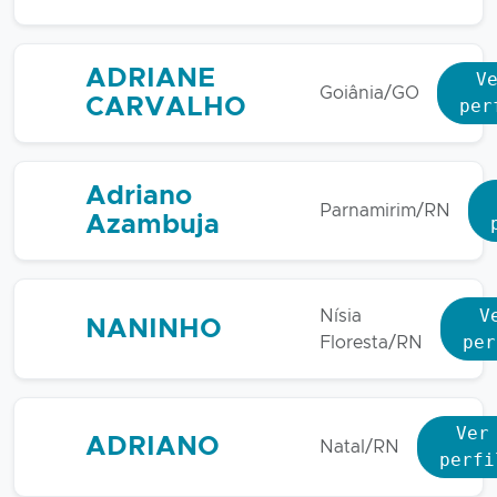
ADRIANE
V
Goiânia/GO
CARVALHO
per
Adriano
Parnamirim/RN
Azambuja
V
Nísia
NANINHO
per
Floresta/RN
Ver
ADRIANO
Natal/RN
perfi