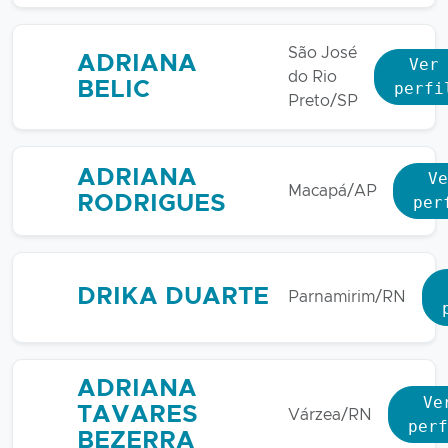
São José
ADRIANA
Ver
do Rio
BELIC
perfi
Preto/SP
ADRIANA
Ve
Macapá/AP
RODRIGUES
per
DRIKA DUARTE
Parnamirim/RN
ADRIANA
Ve
TAVARES
Várzea/RN
perf
BEZERRA