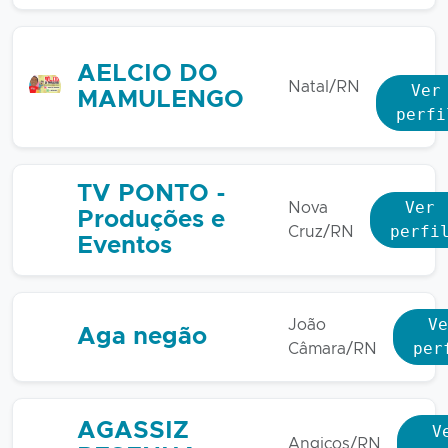
AELCIO DO
Natal/RN
Ver
MAMULENGO
perfi
TV PONTO -
Ver
Nova
Produções e
perfi
Cruz/RN
Eventos
Ve
João
Aga negão
per
Câmara/RN
AGASSIZ
V
Angicos/RN