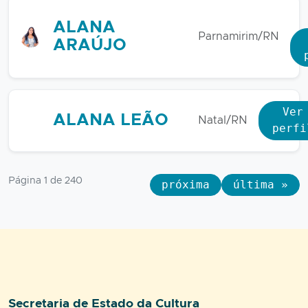
ALANA
Parnamirim/RN
ARAÚJO
Ver
ALANA LEÃO
Natal/RN
perfi
Página 1 de 240
próxima
última »
Setor responsável:
Secretaria de Estado da Cultura