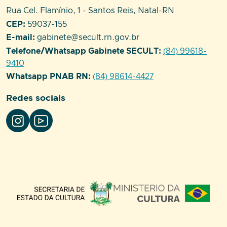
Endereço:
Rua Cel. Flamínio, 1 - Santos Reis, Natal-RN
CEP:
59037-155
E-mail:
gabinete@secult.rn.gov.br
Telefone/Whatsapp Gabinete SECULT:
(84) 99618-
9410
Whatsapp PNAB RN:
(84) 98614-4427
Redes sociais
Parceiros