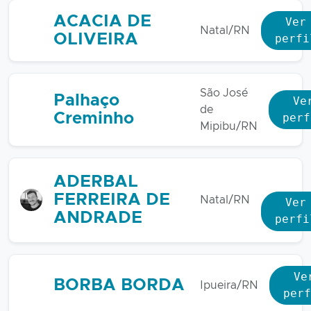
ACACIA DE
Ver
Natal/RN
OLIVEIRA
perfi
São José
Palhaço
Ve
de
Creminho
perf
Mipibu/RN
ADERBAL
FERREIRA DE
Natal/RN
Ver
ANDRADE
perfi
Ve
BORBA BORDA
Ipueira/RN
perf