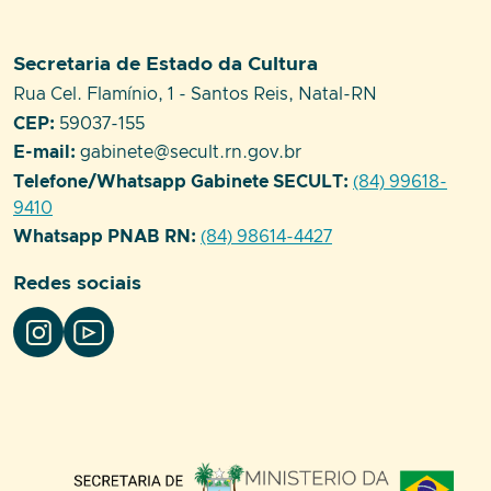
Setor responsável:
Secretaria de Estado da Cultura
Endereço:
Rua Cel. Flamínio, 1 - Santos Reis, Natal-RN
CEP:
59037-155
E-mail:
gabinete@secult.rn.gov.br
Telefone/Whatsapp Gabinete SECULT:
(84) 99618-
9410
Whatsapp PNAB RN:
(84) 98614-4427
Redes sociais