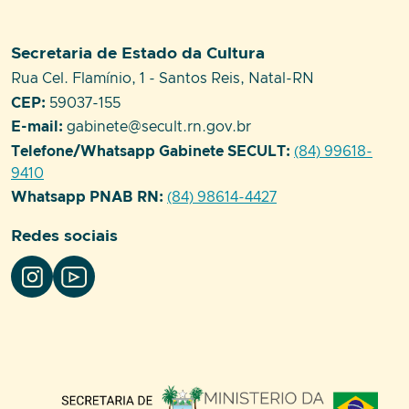
Setor responsável:
Secretaria de Estado da Cultura
Endereço:
Rua Cel. Flamínio, 1 - Santos Reis, Natal-RN
CEP:
59037-155
E-mail:
gabinete@secult.rn.gov.br
Telefone/Whatsapp Gabinete SECULT:
(84) 99618-
9410
Whatsapp PNAB RN:
(84) 98614-4427
Redes sociais