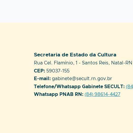
Setor responsável:
Secretaria de Estado da Cultura
Endereço:
Rua Cel. Flamínio, 1 - Santos Reis, Natal-RN
CEP:
59037-155
E-mail:
gabinete@secult.rn.gov.br
Telefone/Whatsapp Gabinete SECULT:
(8
Whatsapp PNAB RN:
(84) 98614-4427