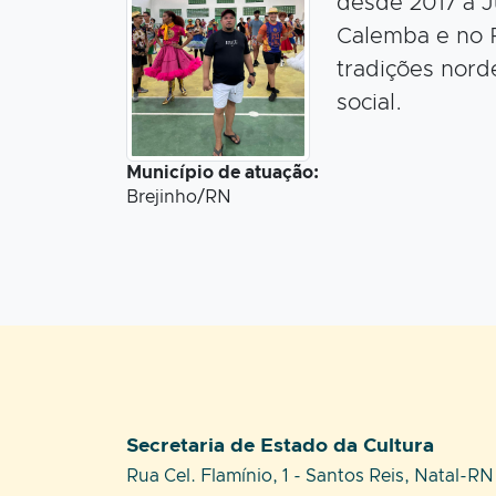
desde 2017 a J
Calemba e no P
tradições nord
social.
Município de atuação:
Brejinho/RN
Setor responsável:
Secretaria de Estado da Cultura
Endereço:
Rua Cel. Flamínio, 1 - Santos Reis, Natal-RN