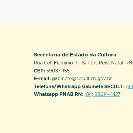
Setor responsável:
Secretaria de Estado da Cultura
Endereço:
Rua Cel. Flamínio, 1 - Santos Reis, Natal-RN
CEP:
59037-155
E-mail:
gabinete@secult.rn.gov.br
Telefone/Whatsapp Gabinete SECULT:
(8
Whatsapp PNAB RN:
(84) 98614-4427