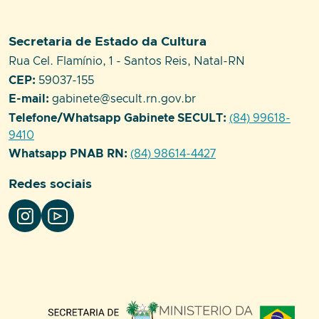
Setor responsável:
Secretaria de Estado da Cultura
Endereço:
Rua Cel. Flamínio, 1 - Santos Reis, Natal-RN
CEP:
59037-155
E-mail:
gabinete@secult.rn.gov.br
Telefone/Whatsapp Gabinete SECULT:
(84) 99618-
9410
Whatsapp PNAB RN:
(84) 98614-4427
Redes sociais