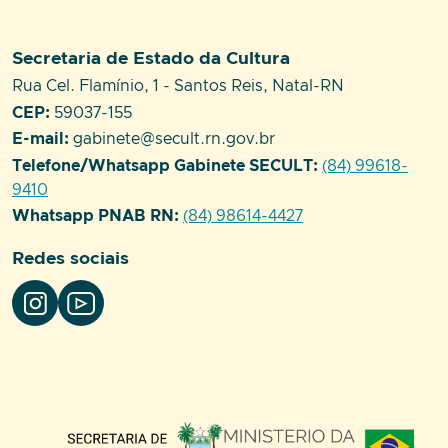
Setor responsável:
Secretaria de Estado da Cultura
Endereço:
Rua Cel. Flamínio, 1 - Santos Reis, Natal-RN
CEP:
59037-155
E-mail:
gabinete@secult.rn.gov.br
Telefone/Whatsapp Gabinete SECULT:
(84) 99618-
9410
Whatsapp PNAB RN:
(84) 98614-4427
Redes sociais