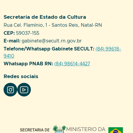
Setor responsável:
Secretaria de Estado da Cultura
Endereço:
Rua Cel. Flamínio, 1 - Santos Reis, Natal-RN
CEP:
59037-155
E-mail:
gabinete@secult.rn.gov.br
Telefone/Whatsapp Gabinete SECULT:
(84) 99618-
9410
Whatsapp PNAB RN:
(84) 98614-4427
Redes sociais