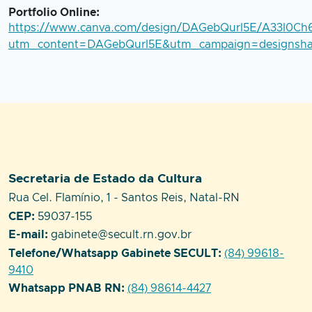
Portfolio Online:
https://www.canva.com/design/DAGebQurl5E/A33l0Ch
utm_content=DAGebQurl5E&utm_campaign=designsha
Setor responsável:
Secretaria de Estado da Cultura
Endereço:
Rua Cel. Flamínio, 1 - Santos Reis, Natal-RN
CEP:
59037-155
E-mail:
gabinete@secult.rn.gov.br
Telefone/Whatsapp Gabinete SECULT:
(84) 99618-
9410
Whatsapp PNAB RN:
(84) 98614-4427